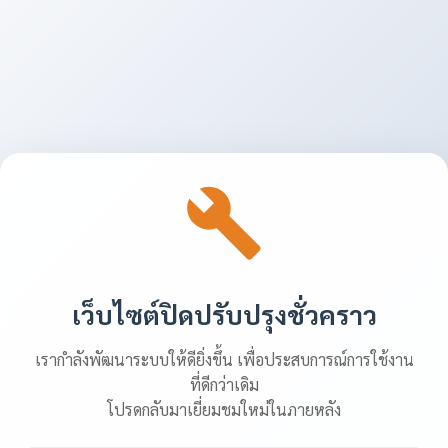
เว็บไซต์ปิดปรับปรุงชั่วคราว
เรากำลังพัฒนาระบบให้ดียิ่งขึ้น เพื่อประสบการณ์การใช้งาน
ที่ดีกว่าเดิม
โปรดกลับมาเยี่ยมชมใหม่ในภายหลัง